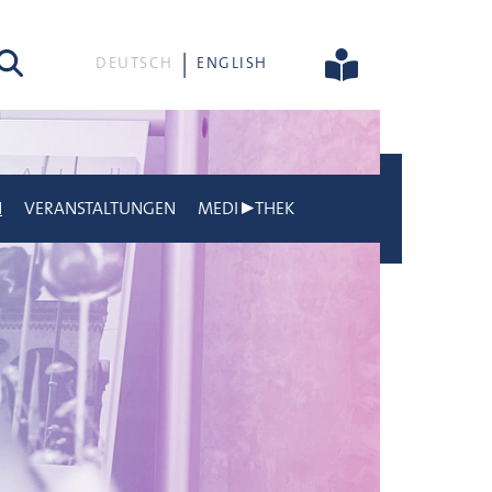
he
DEUTSCH
ENGLISH
N
VERANSTALTUNGEN
MEDI▶THEK