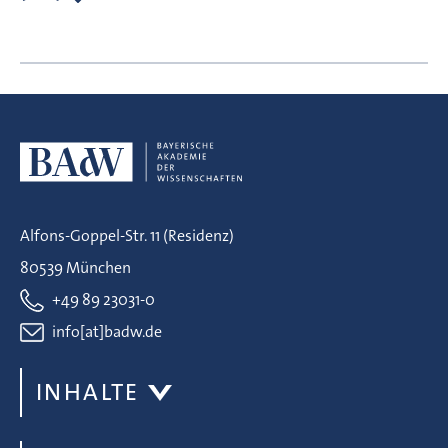
Alfons-Goppel-Str. 11 (Residenz)
80539 München
+49 89 23031-0
info[at]badw.de
INHALTE