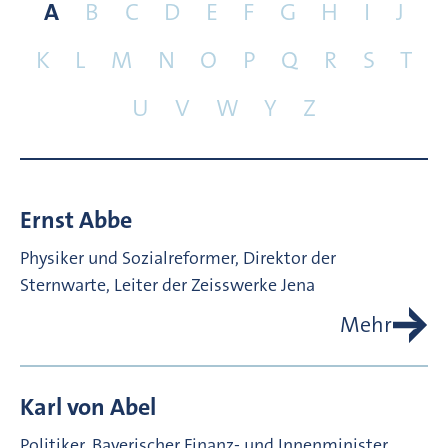
A
B
C
D
E
F
G
H
I
J
K
L
M
N
O
P
Q
R
S
T
U
V
W
Y
Z
Ernst
Abbe
Physiker und Sozialreformer, Direktor der
Sternwarte, Leiter der Zeisswerke Jena
Mehr
Karl von
Abel
Politiker, Bayerischer Finanz- und Innenminister