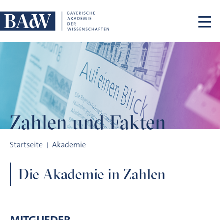
Navigation überspringen
Zahlen und Fakten
Zahlen und Fakten
Startseite
Akademie
Die Akademie in Zahlen
MITGLIEDER