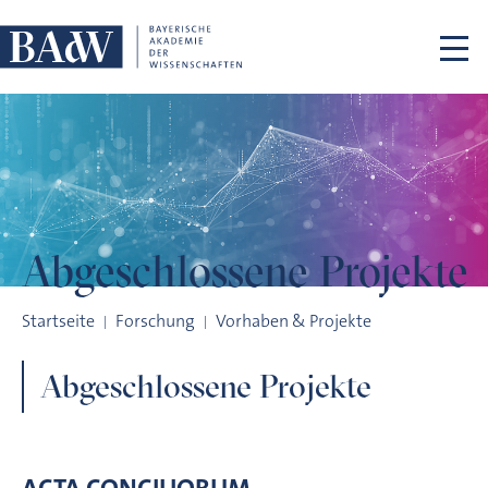
Navigation überspringen
Abgeschlossene
Projekte
Abgeschlossene Projekte
Startseite
Forschung
Vorhaben & Projekte
Abgeschlossene Projekte
ACTA CONCILIORUM