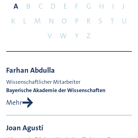
A
B
C
D
E
F
G
H
I
J
K
L
M
N
O
P
R
S
T
U
V
W
Y
Z
Farhan
Abdulla
Wissenschaftlicher Mitarbeiter
Bayerische Akademie der Wissenschaften
Mehr
Joan
Agustí