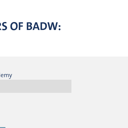
RS OF BADW:
ademy