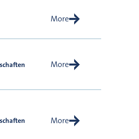
More
More
schaften
More
schaften