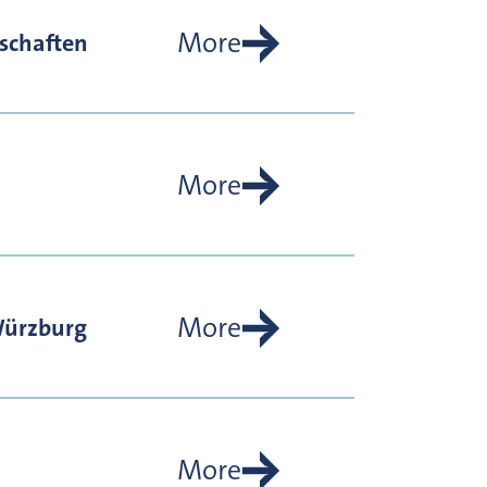
More
schaften
More
More
Würzburg
More