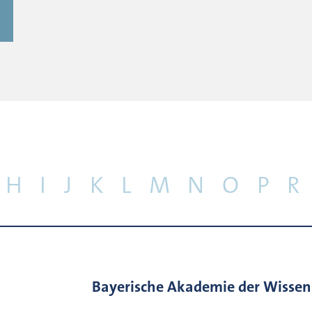
H
I
J
K
L
M
N
O
P
R
Bayerische Akademie der Wissen