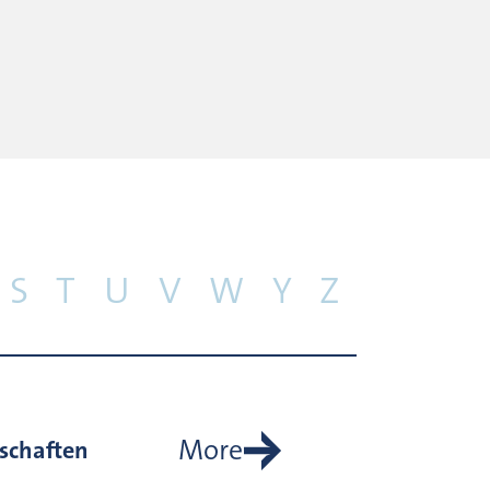
S
T
U
V
W
Y
Z
More
schaften