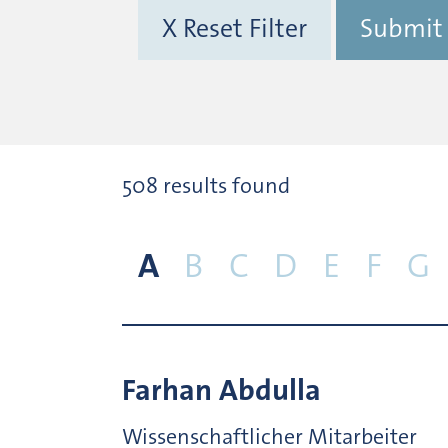
X Reset Filter
Submit
508 results found
A
B
C
D
E
F
G
Farhan
Abdulla
Wissenschaftlicher Mitarbeiter