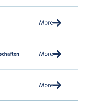
More
More
schaften
More