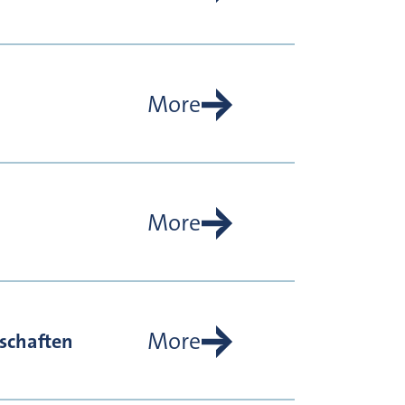
More
More
More
schaften