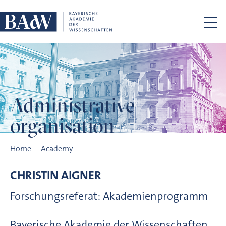
Skip navigation
Administrative
organisation
Administrative organisation
Home
Academy
CHRISTIN
AIGNER
Forschungsreferat: Akademienprogramm
Bayerische Akademie der Wissenschaften