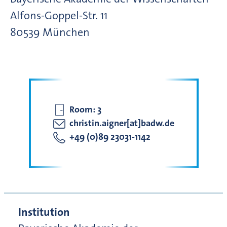
Alfons-Goppel-Str.
11
80539
München
Room:
3
christin.aigner[at]badw.de
+49 (0)89 23031-1142
Institution