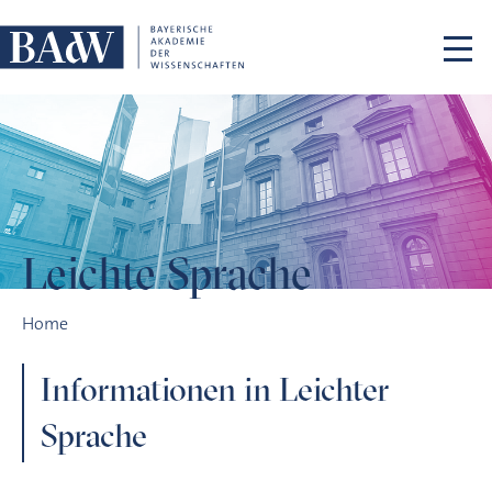
Skip navigation
Leichte Sprache
Leichte Sprache
Home
Informationen in Leichter
Sprache