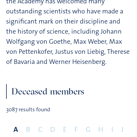
the Academy has welcomed many
outstanding scientists who have made a
significant mark on their discipline and
the history of science, including Johann
Wolfgang von Goethe, Max Weber, Max
von Pettenkofer, Justus von Liebig, Therese
of Bavaria and Werner Heisenberg.
Deceased members
3087 results found
A
B
C
D
E
F
G
H
I
J