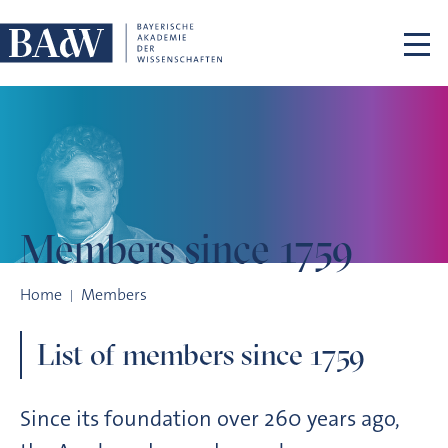
Skip navigation
Members
since 1759
Members since 1759
Home
Members
List of members since 1759
Since its foundation over 260 years ago,