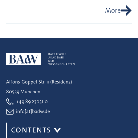
More
Alfons-Goppel-Str. 11 (Residenz)
80539 München
+49 89 23031-0
info[at]badw.de
CONTENTS