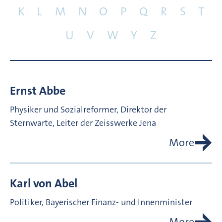
K
L
M
N
O
P
Q
R
S
T
U
V
W
Y
Z
Ernst
Abbe
Physiker und Sozialreformer, Direktor der
Sternwarte, Leiter der Zeisswerke Jena
More
Karl von
Abel
Politiker, Bayerischer Finanz- und Innenminister
More