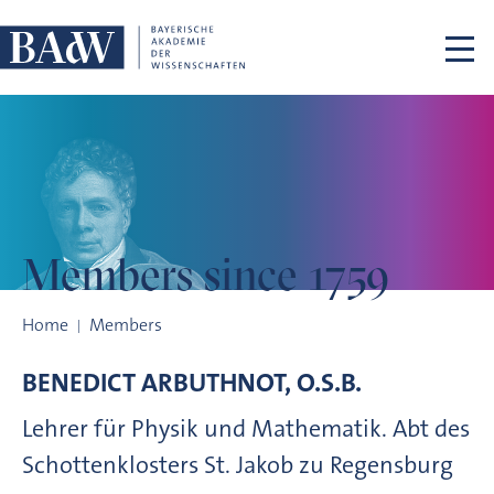
Skip navigation
Members
since 1759
Members since 1759
Home
Members
BENEDICT
ARBUTHNOT, O.S.B.
Lehrer für Physik und Mathematik. Abt des
Schottenklosters St. Jakob zu Regensburg