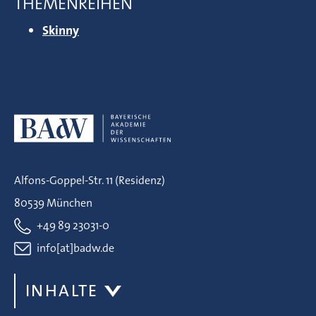
THEMENREIHEN
Skinny
Alfons-Goppel-Str. 11 (Residenz)
80539 München
+49 89 23031-0
info[at]badw.de
INHALTE