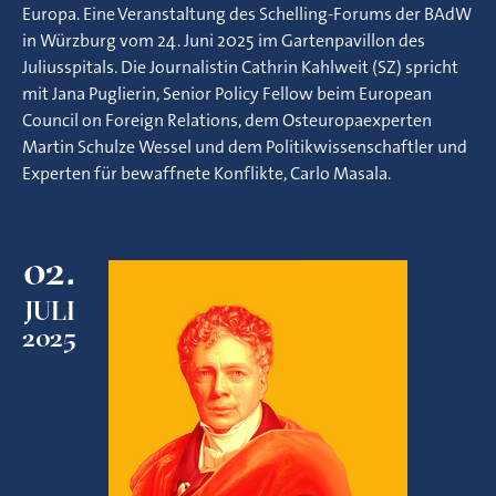
Europa. Eine Veranstaltung des Schelling-Forums der BAdW
in Würzburg vom 24. Juni 2025 im Gartenpavillon des
Juliusspitals. Die Journalistin Cathrin Kahlweit (SZ) spricht
mit Jana Puglierin, Senior Policy Fellow beim European
Council on Foreign Relations, dem Osteuropaexperten
Martin Schulze Wessel und dem Politikwissenschaftler und
Experten für bewaffnete Konflikte, Carlo Masala.
02.
JULI
2025