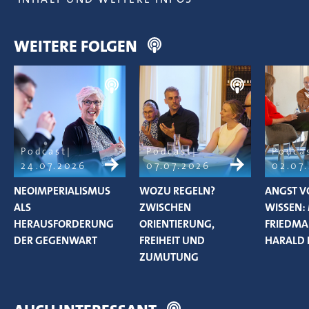
WEITERE FOLGEN
Podcast
Podcast
Podca
24.07.2026
07.07.2026
02.07
NEOIMPERIALISMUS
WOZU REGELN?
ANGST V
ALS
ZWISCHEN
WISSEN:
HERAUSFORDERUNG
ORIENTIERUNG,
FRIEDM
DER GEGENWART
FREIHEIT UND
HARALD 
ZUMUTUNG