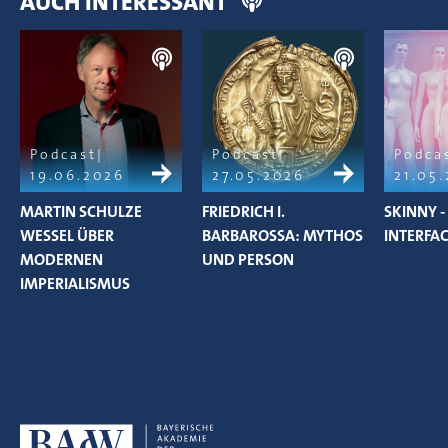
AUCH INTERESSANT
Podcast
Podcast
Podca
19.06.2026
27.05.2026
21.05
MARTIN SCHULZE
FRIEDRICH I.
SKINNY -
WESSEL ÜBER
BARBAROSSA: MYTHOS
INTERFAC
MODERNEN
UND PERSON
IMPERIALISMUS