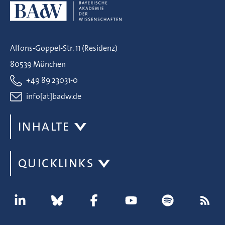
Alfons-Goppel-Str. 11 (Residenz)
80539 München
+49 89 23031-0
info[at]badw.de
INHALTE
QUICKLINKS