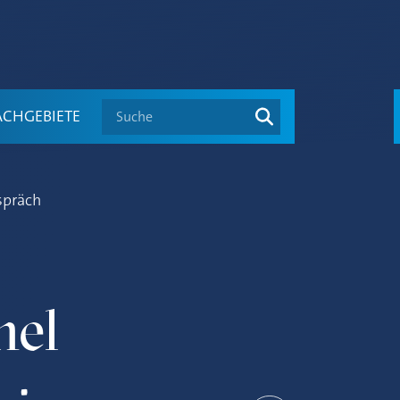
Suche
ACHGEBIETE
spräch
hel