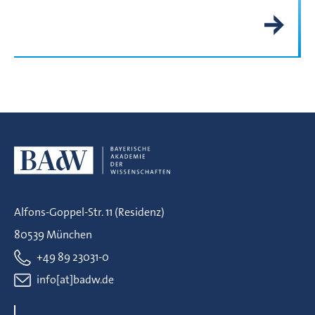
Alfons-Goppel-Str. 11 (Residenz)
80539 München
+49 89 23031-0
info[at]badw.de