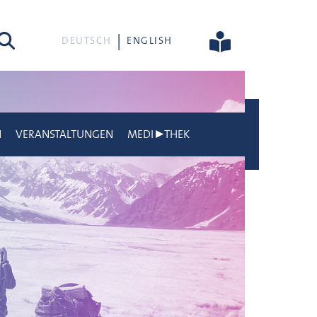
he
DEUTSCH
ENGLISH
N
VERANSTALTUNGEN
MEDI▶THEK