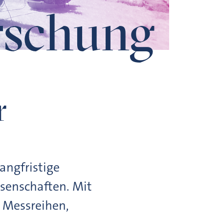
rschung
r
angfristige
ssenschaften. Mit
 Messreihen,