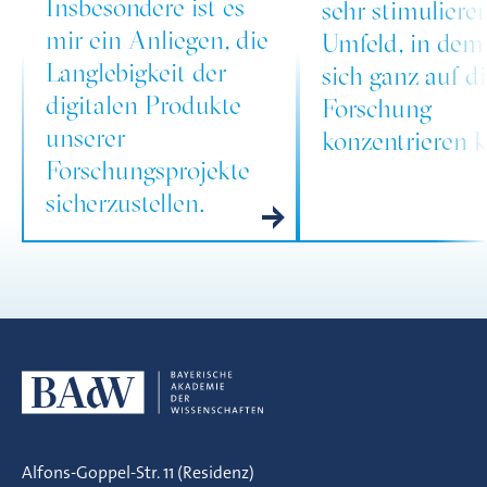
Insbesondere ist es
sehr stimuliere
mir ein Anliegen, die
Umfeld, in de
Langlebigkeit der
sich ganz auf d
digitalen Produkte
Forschung
unserer
konzentrieren 
Forschungsprojekte
sicherzustellen.
Alfons-Goppel-Str. 11 (Residenz)