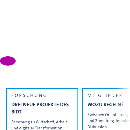
Wir vernetzen die Wissenschaften in Bayern, widmen uns
den komplexen Fragen der Zeit und bauen Brücken für
den Dialog mit der Gesellschaft – angetrieben von der
Leidenschaft für die Forschung.
VIDEO
Hightech-Preise 2026
FORSCHUNG
MITGLIEDER
DREI NEUE PROJEKTE DES
WOZU REGELN?
BIDT
Zwischen Orientierung, 
und Zumutung. Impulsv
Forschung zu Wirtschaft, Arbeit
Diskussion.
und digitaler Transformation