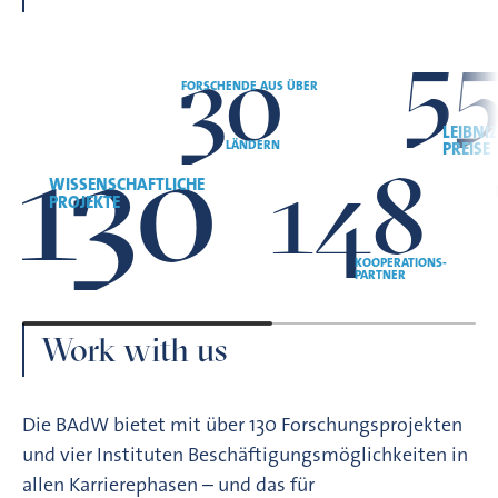
5
30
FORSCHENDE AUS ÜBER
130
LEIBNIZ
LÄNDERN
PREISE
148
WISSENSCHAFTLICHE
PROJEKTE
KOOPERATIONS-
PARTNER
Work with us
Die BAdW bietet mit über 130 Forschungsprojekten
und vier Instituten Beschäftigungsmöglichkeiten in
allen Karrierephasen – und das für