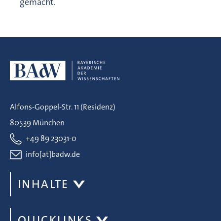
gemacht.
Alfons-Goppel-Str. 11 (Residenz)
80539 München
+49 89 23031-0
info[at]badw.de
INHALTE
QUICKLINKS