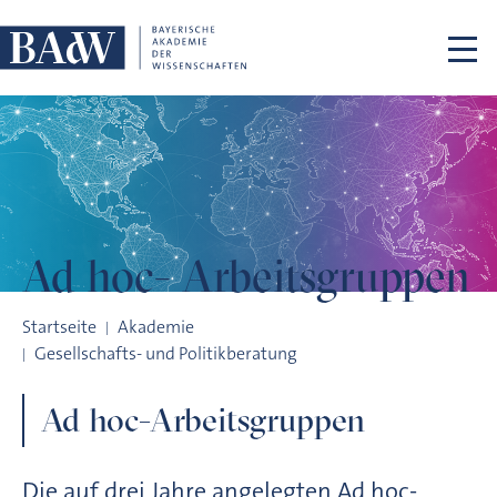
Navigation überspringen
Ad hoc-
Arbeitsgruppen
Ad hoc-Arbeitsgruppen
Startseite
Akademie
Gesellschafts- und Politikberatung
Ad hoc-Arbeitsgruppen
Die auf drei Jahre angelegten Ad hoc-