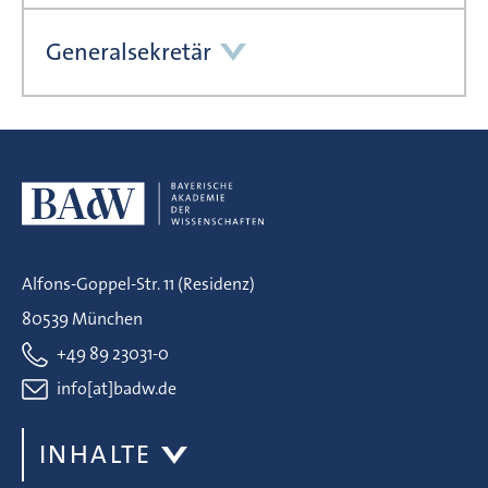
Generalsekretär
Alfons-Goppel-Str. 11 (Residenz)
80539 München
+49 89 23031-0
info[at]badw.de
INHALTE