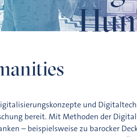
Hum
manities
igitalisierungskonzepte und Digitaltechn
rschung bereit. Mit Methoden der Digit
nken – beispielsweise zu barocker Dec