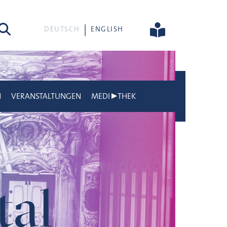
he
DEUTSCH
ENGLISH
N
VERANSTALTUNGEN
MEDI▶THEK
tal