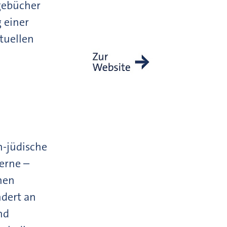
agebücher
g einer
tuellen
h-jüdische
erne –
hen
ndert an
nd