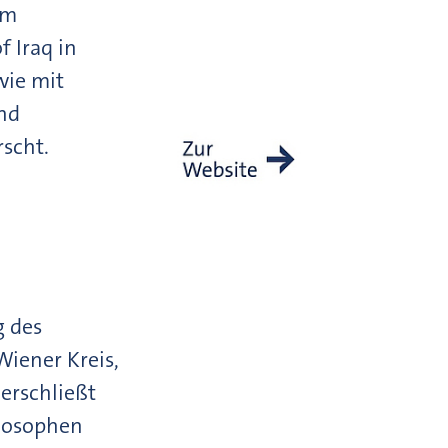
em
f Iraq in
wie mit
nd
rscht.
g des
iener Kreis,
 erschließt
ilosophen