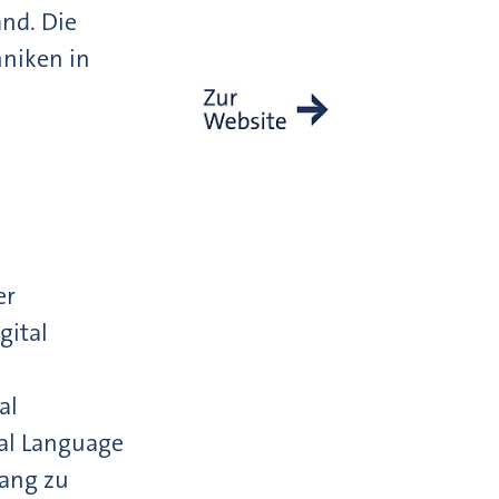
nd. Die
hniken in
er
gital
al
ral Language
gang zu