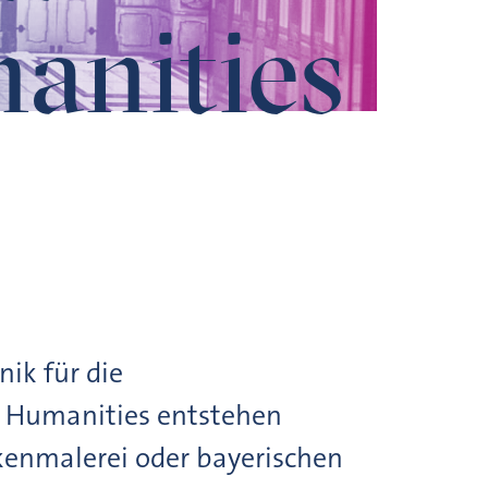
anities
ik für die
al Humanities entstehen
kenmalerei oder bayerischen