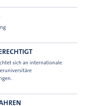
G
tung
ERECHTIGT
chtet sich an internationale
eruniversitäre
ngen.
AHREN