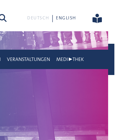
he
DEUTSCH
ENGLISH
N
VERANSTALTUNGEN
MEDI▶THEK