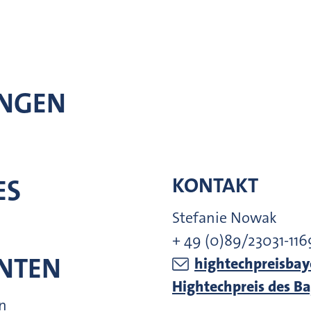
UNGEN
KONTAKT
ES
Stefanie Nowak
+ 49 (0)89/23031-116
ENTEN
hightechpreisbay
Hightechpreis des B
en