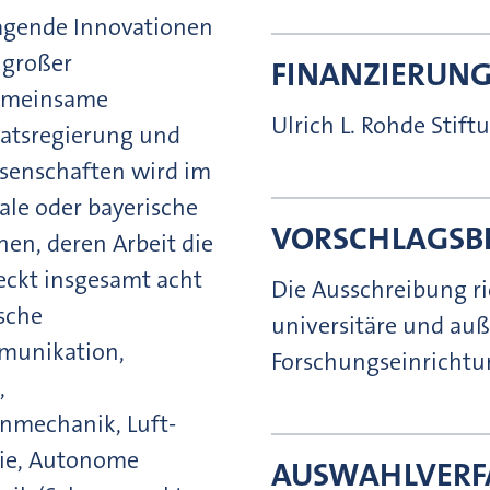
ragende Innovationen
 großer
FINANZIERUN
gemeinsame
Ulrich L. Rohde Stif
aatsregierung und
senschaften wird im
ale oder bayerische
VORSCHLAGSB
hen, deren Arbeit die
deckt insgesamt acht
Die Ausschreibung ri
sche
universitäre und auß
munikation,
Forschungseinrichtu
,
nmechanik, Luft-
ie, Autonome
AUSWAHLVERF