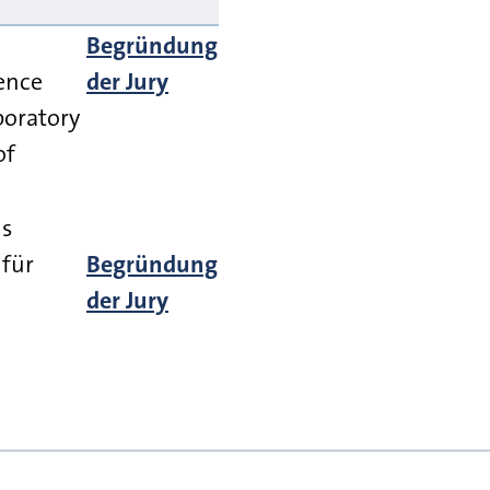
Begründung
ence
der Jury
boratory
of
is
 für
Begründung
der Jury