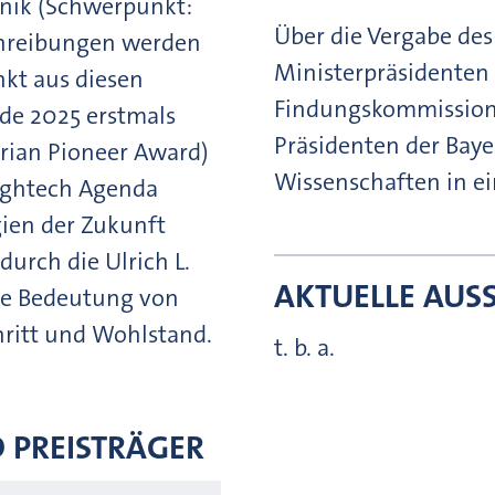
nik (Schwerpunkt:
Über die Vergabe des
chreibungen werden
Ministerpräsidenten 
kt aus diesen
Findungskommission 
rde 2025 erstmals
Präsidenten der Bay
rian Pioneer Award)
Wissenschaften in e
Hightech Agenda
gien der Zukunft
durch die Ulrich L.
AKTUELLE AUS
die Bedeutung von
hritt und Wohlstand.
t. b. a.
 PREISTRÄGER