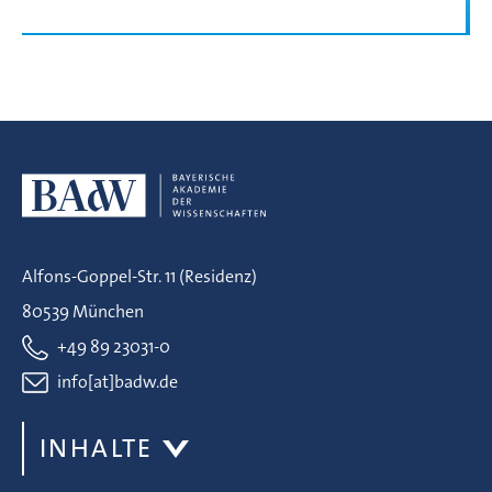
Alfons-Goppel-Str. 11 (Residenz)
80539 München
+49 89 23031-0
info[at]badw.de
INHALTE