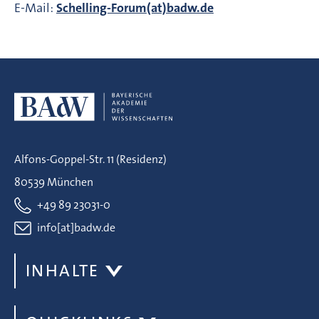
E-Mail:
Schelling-Forum(at)badw.de
Alfons-Goppel-Str. 11 (Residenz)
80539 München
+49 89 23031-0
info[at]badw.de
INHALTE