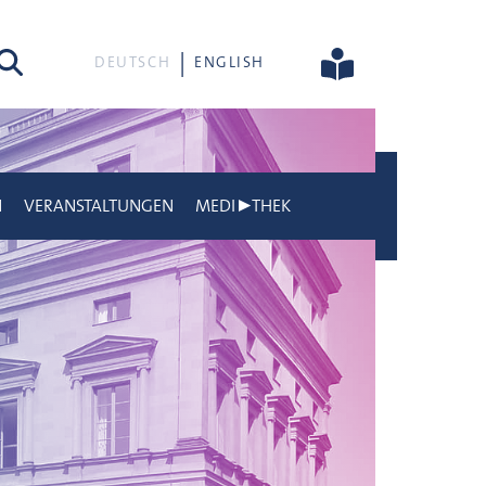
he
DEUTSCH
ENGLISH
N
VERANSTALTUNGEN
MEDI▶THEK