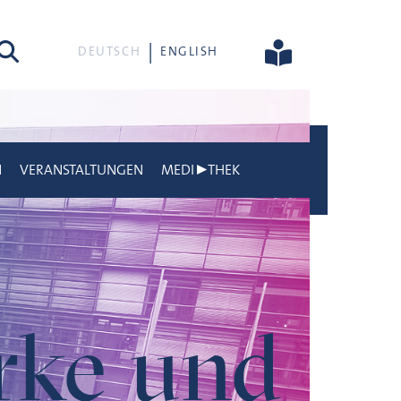
he
DEUTSCH
ENGLISH
N
VERANSTALTUNGEN
MEDI▶THEK
rke und