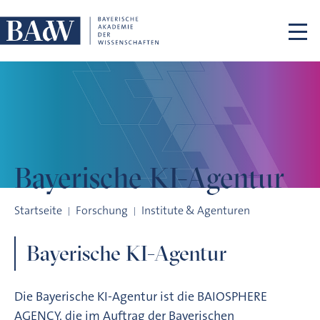
Navigation überspringen
Bayerische
KI-Agentur
Bayerische KI-Agentur
Startseite
Forschung
Institute & Agenturen
Bayerische KI-Agentur
Die Bayerische KI-Agentur ist die BAIOSPHERE
AGENCY, die im Auftrag der Bayerischen