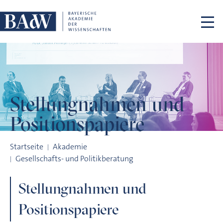
Navigation überspringen
Stellungnahmen und
Positionspapiere
Stellungnahmen und Positionspapiere
Startseite
Akademie
Gesellschafts- und Politikberatung
Stellungnahmen und
Positionspapiere