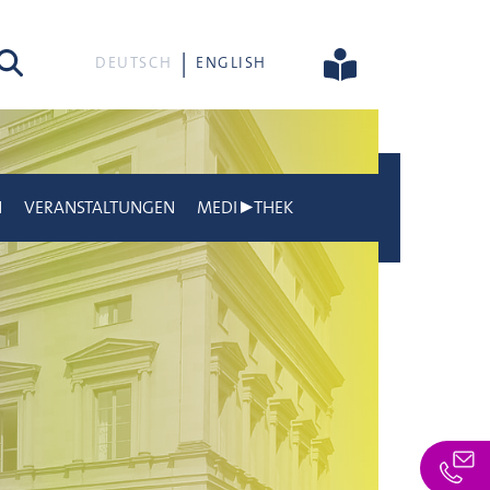
he
DEUTSCH
ENGLISH
N
VERANSTALTUNGEN
MEDI▶THEK