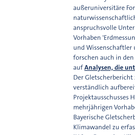
außeruniversitäre Fo
naturwissenschaftlic
anspruchsvolle Unte
Vorhaben 'Erdmessung
und Wissenschaftler 
forschen auch in den
auf
Analysen, die un
Der Gletscherbericht 
verständlich aufbere
Projektausschusses 
mehrjährigen Vorhab
Bayerische Gletscher
Klimawandel zu erfas