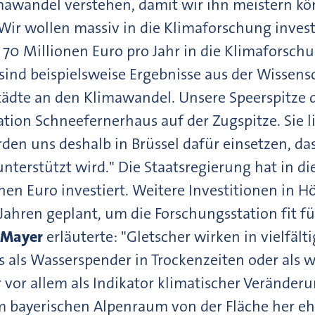
awandel verstehen, damit wir ihn meistern kön
Wir wollen massiv in die Klimaforschung invest
d 70 Millionen Euro pro Jahr in die Klimaforsc
sind beispielsweise Ergebnisse aus der Wissensc
ädte an den Klimawandel. Unsere Speerspitze d
ion Schneefernerhaus auf der Zugspitze. Sie li
den uns deshalb in Brüssel dafür einsetzen, da
nterstützt wird." Die Staatsregierung hat in 
onen Euro investiert. Weitere Investitionen in H
Jahren geplant, um die Forschungsstation fit 
 Mayer
erläuterte: "Gletscher wirken in vielfäl
s als Wasserspender in Trockenzeiten oder als 
 vor allem als Indikator klimatischer Verände
m bayerischen Alpenraum von der Fläche her e