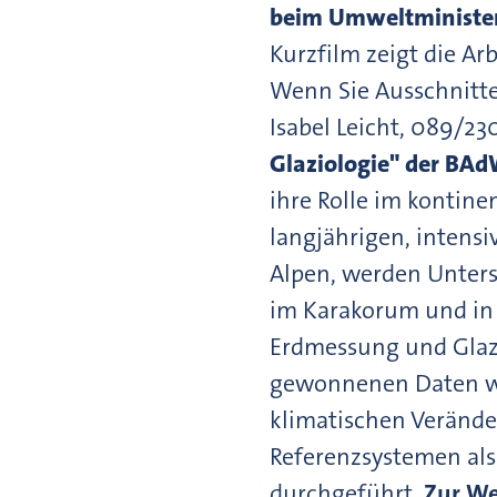
beim Umweltminister
Kurzfilm zeigt die Arb
Wenn Sie Ausschnitte
Isabel Leicht, 089/230
Glaziologie" der BA
ihre Rolle im kontin
langjährigen, intens
Alpen, werden Unters
im Karakorum und in
Erdmessung und Glazi
gewonnenen Daten wer
klimatischen Verände
Referenzsystemen als
durchgeführt.
Zur We