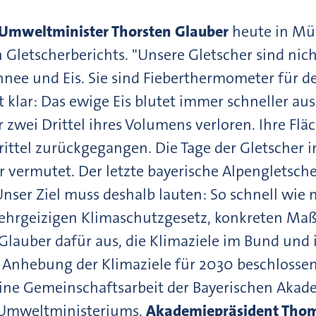
Umweltminister Thorsten Glauber
heute in Mün
n Gletscherberichts. "Unsere Gletscher sind n
hnee und Eis. Sie sind Fieberthermometer für d
t klar: Das ewige Eis blutet immer schneller au
 zwei Drittel ihres Volumens verloren. Ihre Flä
ittel zurückgegangen. Die Tage der Gletscher i
er vermutet. Der letzte bayerische Alpengletsch
nser Ziel muss deshalb lauten: So schnell wie 
 ehrgeizigen Klimaschutzgesetz, konkreten M
Glauber dafür aus, die Klimaziele im Bund und
ne Anhebung der Klimaziele für 2030 beschlosse
 eine Gemeinschaftsarbeit der Bayerischen Aka
 Umweltministeriums.
Akademiepräsident Thom