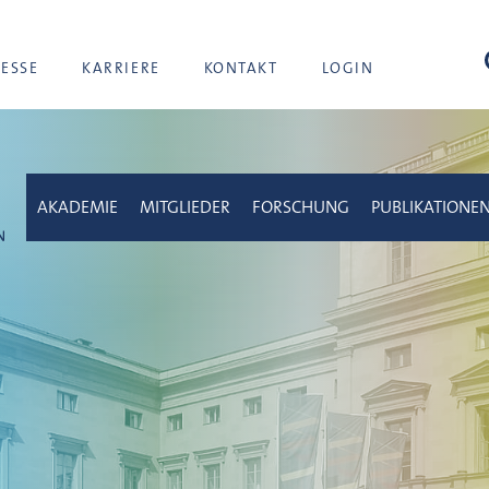
Suc
RESSE
KARRIERE
KONTAKT
LOGIN
AKADEMIE
MITGLIEDER
FORSCHUNG
PUBLIKATIONE