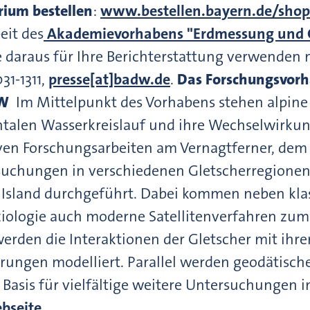
ium bestellen
:
www.bestellen.bayern.de/sho
eit des
Akademievorhabens "Erdmessung und G
 daraus für Ihre Berichterstattung verwenden 
31-1311,
presse[at]badw.de
.
Das Forschungsvor
dW
Im Mittelpunkt des Vorhabens stehen alpine 
entalen Wasserkreislauf und ihre Wechselwirkun
iven Forschungsarbeiten am Vernagtferner, dem 
uchungen in verschiedenen Gletscherregionen,
 Island durchgeführt. Dabei kommen neben kla
ologie auch moderne Satellitenverfahren zum E
den die Interaktionen der Gletscher mit ihre
rungen modelliert. Parallel werden geodätisc
 Basis für vielfältige weitere Untersuchungen
bseite