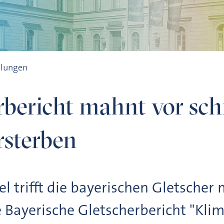
 Gletschersterben
ilungen
rbericht mahnt vor sc
rsterben
 trifft die bayerischen Gletscher m
e Bayerische Gletscherbericht "Kl