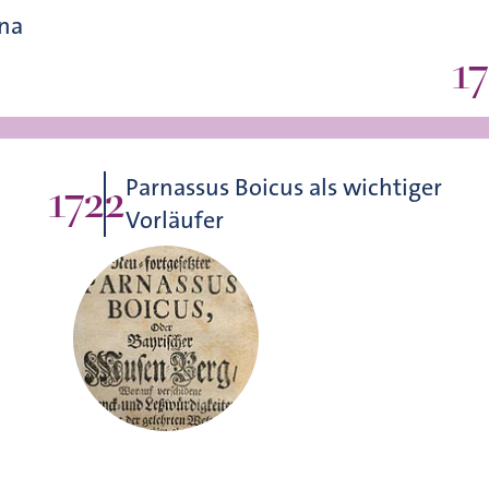
ina
1
Parnassus Boicus als wichtiger
1722
Vorläufer