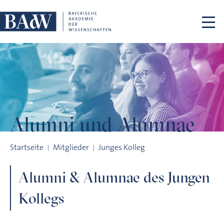
Navigation überspringen
Alumni und
Alumnae
Alumni und Alumnae
Startseite
Mitglieder
Junges Kolleg
Alumni & Alumnae des Jungen
Kollegs