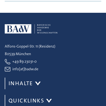
Alfons-Goppel-Str. 11 (Residenz)
80539 München
+49 89 23031-0
info[at]badw.de
INHALTE
QUICKLINKS