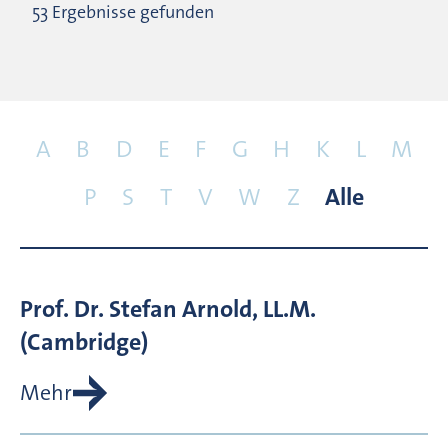
53 Ergebnisse gefunden
A
B
D
E
F
G
H
K
L
M
P
S
T
V
W
Z
Alle
Prof. Dr.
Stefan
Arnold, LL.M.
(Cambridge)
Mehr