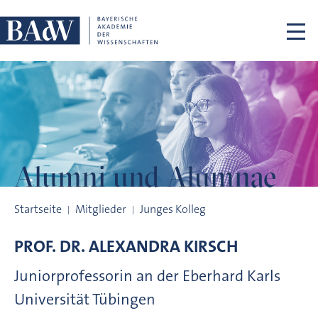
Navigation überspringen
Alumni und
Alumnae
Alumni und Alumnae
Startseite
Mitglieder
Junges Kolleg
PROF. DR.
ALEXANDRA
KIRSCH
Juniorprofessorin an der Eberhard Karls
Universität Tübingen