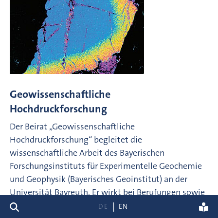
Geowissenschaftliche
Hochdruckforschung
Der Beirat „Geowissenschaftliche
Hochdruckforschung“ begleitet die
wissenschaftliche Arbeit des Bayerischen
Forschungsinstituts für Experimentelle Geochemie
und Geophysik (Bayerisches Geoinstitut) an der
Universität Bayreuth. Er wirkt bei Berufungen sowie
Suche
Haushalts- und Strukturfragen beratend mit.
DE
EN