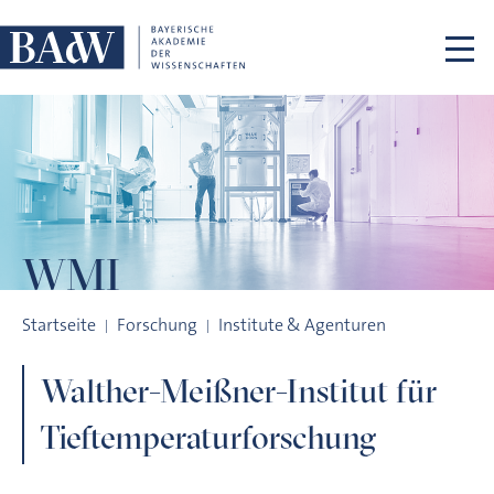
Navigation überspringen
WMI
Walther-Meißner-Institut für Tieftemperaturforschung
Startseite
Forschung
Institute & Agenturen
Walther-Meißner-Institut für
Tieftemperaturforschung