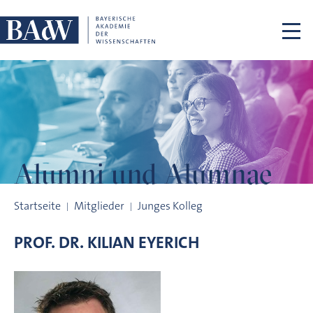
Navigation überspringen
Alumni und
Alumnae
Alumni und Alumnae
Startseite
Mitglieder
Junges Kolleg
PROF. DR.
KILIAN
EYERICH