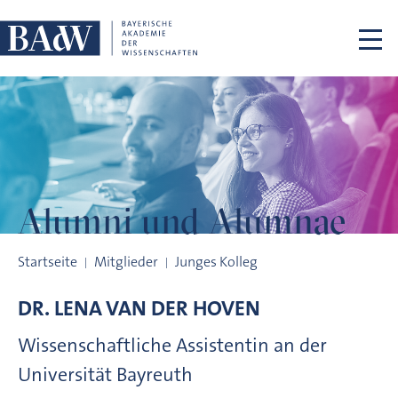
Navigation überspringen
Alumni und
Alumnae
Alumni und Alumnae
Startseite
Mitglieder
Junges Kolleg
DR.
LENA
VAN DER HOVEN
Wissenschaftliche Assistentin an der
Universität Bayreuth