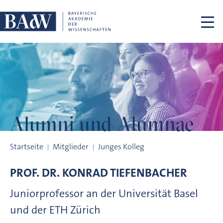
Navigation überspringen
Alumni und
Alumnae
Alumni und Alumnae
Startseite
Mitglieder
Junges Kolleg
PROF. DR.
KONRAD
TIEFENBACHER
Juniorprofessor an der Universität Basel
und der ETH Zürich