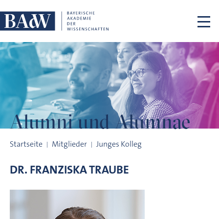
Navigation überspringen
Alumni und
Alumnae
Alumni und Alumnae
Startseite
Mitglieder
Junges Kolleg
DR.
FRANZISKA
TRAUBE