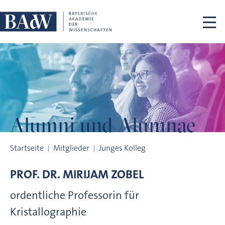
Navigation überspringen
Alumni und
Alumnae
Alumni und Alumnae
Startseite
Mitglieder
Junges Kolleg
PROF. DR.
MIRIJAM
ZOBEL
ordentliche Professorin für
Kristallographie