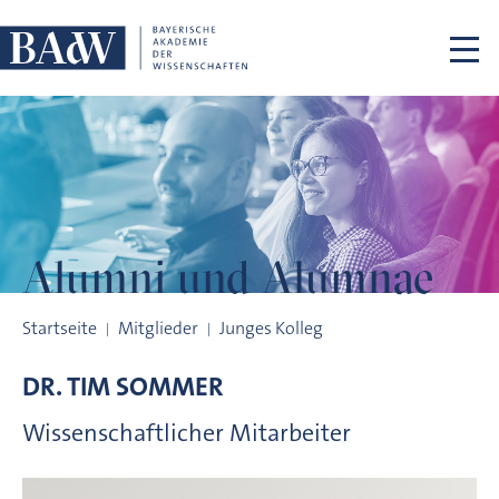
Navigation überspringen
Alumni und
Alumnae
Alumni und Alumnae
Startseite
Mitglieder
Junges Kolleg
DR.
TIM
SOMMER
Wissenschaftlicher Mitarbeiter