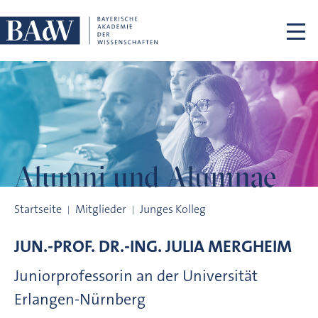
Navigation überspringen
Alumni und
Alumnae
Alumni und Alumnae
Startseite
Mitglieder
Junges Kolleg
JUN.-PROF. DR.-ING.
JULIA
MERGHEIM
Juniorprofessorin an der Universität
Erlangen-Nürnberg