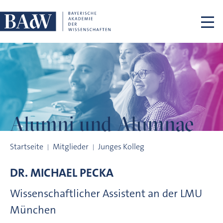
Navigation überspringen
Alumni und
Alumnae
Alumni und Alumnae
Startseite
Mitglieder
Junges Kolleg
DR.
MICHAEL
PECKA
Wissenschaftlicher Assistent an der LMU
München