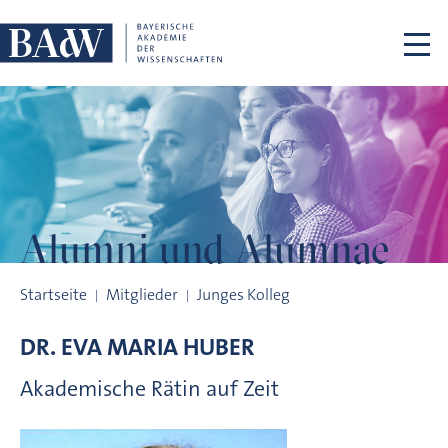
Navigation überspringen
Alumni und
Alumnae
Alumni und Alumnae
Startseite
Mitglieder
Junges Kolleg
DR.
EVA MARIA
HUBER
Akademische Rätin auf Zeit