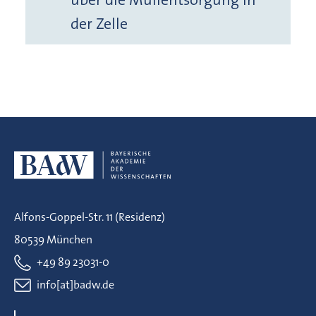
der Zelle
Alfons-Goppel-Str. 11 (Residenz)
80539 München
+49 89 23031-0
info[at]badw.de