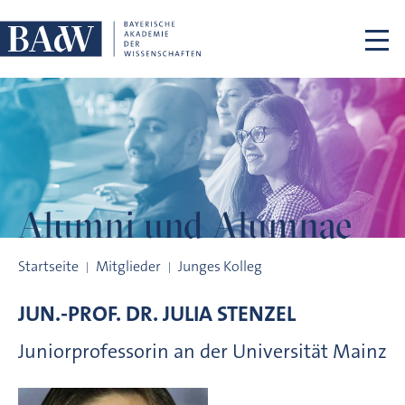
Navigation überspringen
Alumni und
Alumnae
Alumni und Alumnae
Startseite
Mitglieder
Junges Kolleg
JUN.-PROF. DR.
JULIA
STENZEL
Juniorprofessorin an der Universität Mainz