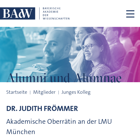
Navigation überspringen
Alumni und
Alumnae
Alumni und Alumnae
Startseite
Mitglieder
Junges Kolleg
DR.
JUDITH
FRÖMMER
Akademische Oberrätin an der LMU
München