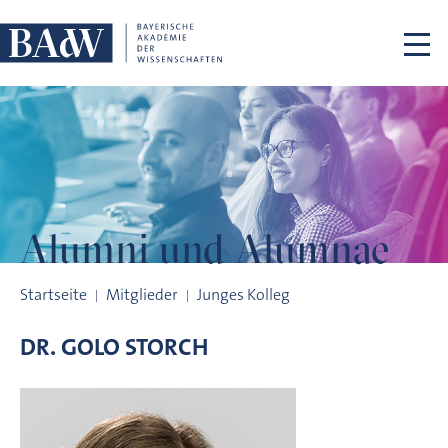
Navigation überspringen
Alumni und
Alumnae
Alumni und Alumnae
Startseite
Mitglieder
Junges Kolleg
DR.
GOLO
STORCH