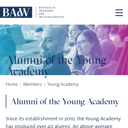
Skip navigation
Alumni of the
Young
Academy
Alumni of the Young Academy
Home
Members
Young Academy
Alumni of the Young Academy
Since its establishment in 2010, the Young Academy
has produced over 40 alumni. An above-average