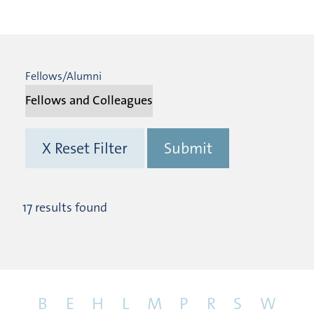
Fellows/Alumni
X Reset Filter
Submit
17 results found
B
E
H
L
M
P
R
S
W