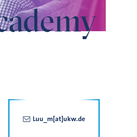
cademy
Luu_m[at]ukw.de