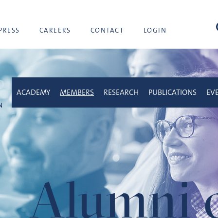
sea
PRESS
CAREERS
CONTACT
LOGIN
ACADEMY
MEMBERS
RESEARCH
PUBLICATIONS
EV
Alumni o