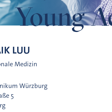
Young A
IK
LUU
ionale Medizin
linikum Würzburg
raße
5
rg