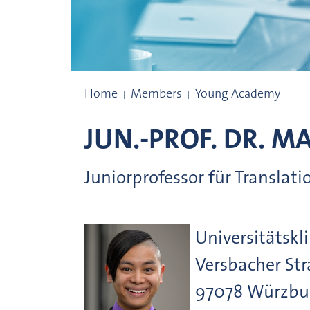
Alumni of the Young Academy
Home
Members
Young Academy
JUN.-PROF. DR.
MA
Juniorprofessor für Translat
Universitätsk
Versbacher St
97078
Würzbu